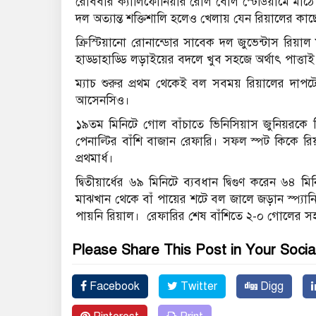
রোববার ক্যালিফোর্নিয়ার রোল বোল স্টেডিয়ামে মাঠে না
দল অত্যান্ত শক্তিশালি হলেও খেলায় যেন রিয়ালের কাছে 
ক্রিস্টিয়ানো রোনান্ডোর সাবেক দল জুভেন্টাস রিয়াল
হাড্ডাহাড্ডি লড়াইয়ের বদলে খুব সহজে অর্থাৎ পাত্তাই 
ম্যাচ শুরুর প্রথম থেকেই বল সবময় রিয়ালের দা
আসেনসিও।
১৯তম মিনিটে গোল বাঁচাতে ভিনিসিয়াস জুনিয়রকে 
পেনাল্টির বাঁশি বাজান রেফারি। সফল স্পট কিক
প্রথমার্ধ।
দ্বিতীয়ার্ধের ৬৯ মিনিটে ব্যবধান দ্বিগুণ করেন ৬৪ 
মাঝখান থেকে বাঁ পায়ের শটে বল জালে জড়ান স্প্যা
পায়নি রিয়াল। রেফারির শেষ বাঁশিতে ২-০ গোলের সহজ
Please Share This Post in Your Socia
Facebook
Twitter
Digg