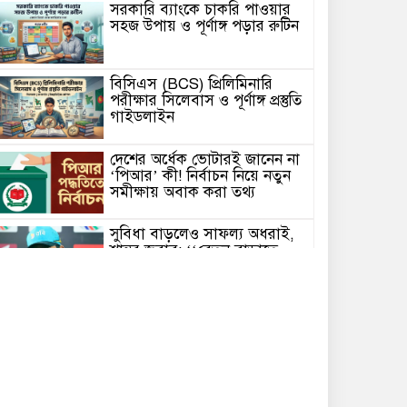
সরকারি ব্যাংকে চাকরি পাওয়ার
সহজ উপায় ও পূর্ণাঙ্গ পড়ার রুটিন
বিসিএস (BCS) প্রিলিমিনারি
পরীক্ষার সিলেবাস ও পূর্ণাঙ্গ প্রস্তুতি
গাইডলাইন
দেশের অর্ধেক ভোটারই জানেন না
‘পিআর’ কী! নির্বাচন নিয়ে নতুন
সমীক্ষায় অবাক করা তথ্য
সুবিধা বাড়লেও সাফল্য অধরাই,
শান্তর জবাব: ‘‘বেতন বাড়াতে
আপনারা খুশি না?’