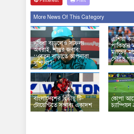
Pinterest
Print
More News Of This Category
এশিয়া কা
সুবিধা বাড়লেও সাফল্য
পাকিস্তান
অধরাই, শান্তর জবাব:
ম্যাচের 
‘‘বেতন বাড়াতে আপনারা
সৌরভ গাঙ্
খুশি না?’
বাংলাদেশের দ্বিতীয় টি-
কোপা আম
টোয়েন্টিতে সম্ভাব্য একাদশ
চ্যাম্পিয়ন 