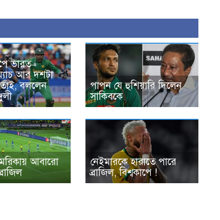
পে ভারত–
 ম্যাচ আর দশটা
মতোই, বললেন
পাপন যে হুশিয়ারি দিলেন
গুলী
সাকিবকে
েরিকায় আবারো
নেইমারকে হারাতে পারে
ব্রাজিল
ব্রাজিল, বিশ্বকাপে !