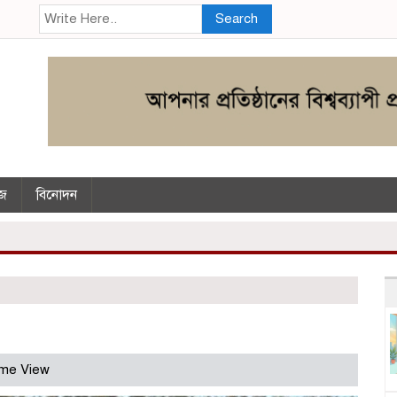
Search
উজ
বিনোদন
me View