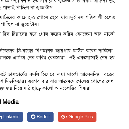
মে স্প্যানিশ ও ইতালীয় ক্লাব জুভেন্টাস ও রিয়াল মাদ্রিদ। দুই
পাত্তাই পাচ্ছিল না জুভেন্টাস।
 মাদ্রিদের কাছে ২-০ গোলে হেরে যায়।দুই দল শক্তিশালী হলেও
পাচ্ছিল না জুভেন্টাস।
পটে ছিল।রিয়ালের হয়ে গোল করেন করিম বেনজেমা আর মার্কো
নিজেদের ডি-বক্সের বিপজ্জনক জায়গায় ফাউল করেন দানিলো।
ে রিয়ালকে এগিয়ে নেন করিম বেনজেমা। ওই একগোলেই শেষ হয়
মিনিটে ভালভার্দের বদলি হিসেবে নামা মার্কো আসেননিও। বক্সের
নিশ মিডফিল্ডার। এরপর বার বার আক্রমণে গেলেও গোলের দেখা
 জয় নিয়ে মাঠ ছাড়ে কার্লো আনচেলত্তির শিষ্যরা।
l Media
Linkedin
Reddit
Google Plus