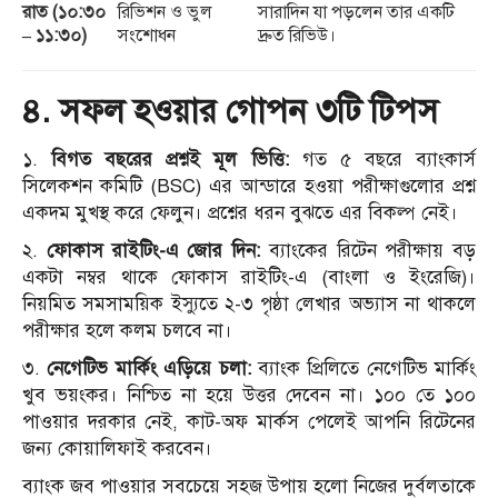
রাত (১০:৩০
রিভিশন ও ভুল
সারাদিন যা পড়লেন তার একটি
– ১১:৩০)
সংশোধন
দ্রুত রিভিউ।
৪. সফল হওয়ার গোপন ৩টি টিপস
১.
বিগত বছরের প্রশ্নই মূল ভিত্তি:
গত ৫ বছরে ব্যাংকার্স
সিলেকশন কমিটি (BSC) এর আন্ডারে হওয়া পরীক্ষাগুলোর প্রশ্ন
একদম মুখস্থ করে ফেলুন। প্রশ্নের ধরন বুঝতে এর বিকল্প নেই।
২.
ফোকাস রাইটিং-এ জোর দিন:
ব্যাংকের রিটেন পরীক্ষায় বড়
একটা নম্বর থাকে ফোকাস রাইটিং-এ (বাংলা ও ইংরেজি)।
নিয়মিত সমসাময়িক ইস্যুতে ২-৩ পৃষ্ঠা লেখার অভ্যাস না থাকলে
পরীক্ষার হলে কলম চলবে না।
৩.
নেগেটিভ মার্কিং এড়িয়ে চলা:
ব্যাংক প্রিলিতে নেগেটিভ মার্কিং
খুব ভয়ংকর। নিশ্চিত না হয়ে উত্তর দেবেন না। ১০০ তে ১০০
পাওয়ার দরকার নেই, কাট-অফ মার্কস পেলেই আপনি রিটেনের
জন্য কোয়ালিফাই করবেন।
ব্যাংক জব পাওয়ার সবচেয়ে সহজ উপায় হলো নিজের দুর্বলতাকে