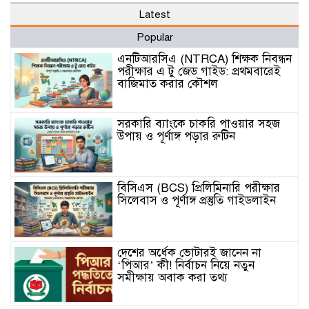
Latest
Popular
এনটিআরসিএ (NTRCA) শিক্ষক নিবন্ধন
পরীক্ষার এ টু জেড গাইড: প্রথমবারেই
বাজিমাত করার কৌশল
সরকারি ব্যাংকে চাকরি পাওয়ার সহজ
উপায় ও পূর্ণাঙ্গ পড়ার রুটিন
বিসিএস (BCS) প্রিলিমিনারি পরীক্ষার
সিলেবাস ও পূর্ণাঙ্গ প্রস্তুতি গাইডলাইন
দেশের অর্ধেক ভোটারই জানেন না
‘পিআর’ কী! নির্বাচন নিয়ে নতুন
সমীক্ষায় অবাক করা তথ্য