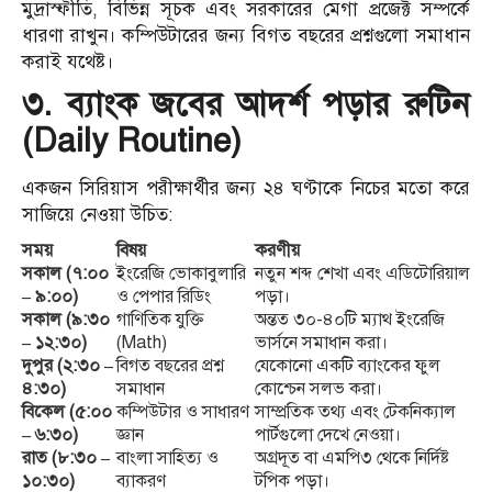
মুদ্রাস্ফীতি, বিভিন্ন সূচক এবং সরকারের মেগা প্রজেক্ট সম্পর্কে
ধারণা রাখুন। কম্পিউটারের জন্য বিগত বছরের প্রশ্নগুলো সমাধান
করাই যথেষ্ট।
৩. ব্যাংক জবের আদর্শ পড়ার রুটিন
(Daily Routine)
একজন সিরিয়াস পরীক্ষার্থীর জন্য ২৪ ঘণ্টাকে নিচের মতো করে
সাজিয়ে নেওয়া উচিত:
সময়
বিষয়
করণীয়
সকাল (৭:০০
ইংরেজি ভোকাবুলারি
নতুন শব্দ শেখা এবং এডিটোরিয়াল
– ৯:০০)
ও পেপার রিডিং
পড়া।
সকাল (৯:৩০
গাণিতিক যুক্তি
অন্তত ৩০-৪০টি ম্যাথ ইংরেজি
– ১২:৩০)
(Math)
ভার্সনে সমাধান করা।
দুপুর (২:৩০ –
বিগত বছরের প্রশ্ন
যেকোনো একটি ব্যাংকের ফুল
৪:৩০)
সমাধান
কোশ্চেন সলভ করা।
বিকেল (৫:০০
কম্পিউটার ও সাধারণ
সাম্প্রতিক তথ্য এবং টেকনিক্যাল
– ৬:৩০)
জ্ঞান
পার্টগুলো দেখে নেওয়া।
রাত (৮:৩০ –
বাংলা সাহিত্য ও
অগ্রদূত বা এমপি৩ থেকে নির্দিষ্ট
১০:৩০)
ব্যাকরণ
টপিক পড়া।