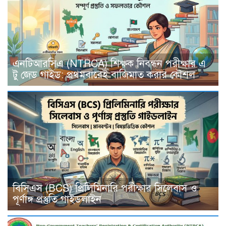
এনটিআরসিএ (NTRCA) শিক্ষক নিবন্ধন পরীক্ষার এ
টু জেড গাইড: প্রথমবারেই বাজিমাত করার কৌশল
বিসিএস (BCS) প্রিলিমিনারি পরীক্ষার সিলেবাস ও
পূর্ণাঙ্গ প্রস্তুতি গাইডলাইন